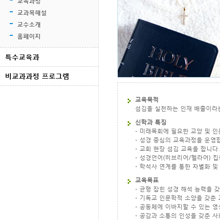
교육과정
교과목해설
교수소개
홈페이지
특수교육과
비교과과정 프로그램
교육목적
섬김을 실천하는 인재 배출이라는
신학과 특징
-
미래목회에 필요한 교양 및 인
-
성경 중심의 교육과정을 운영
- 교회 현장 섬김 교육을 합니다.
- 성경언어(히브리어/헬라어) 집
- 학석사 연계를 통한 차별화 및
교육목표
- 균형 잡힌 성경 해석 능력을 
- 기독교 인문학적 소양을 갖춘
- 공동체에 이바지할 수 있는 
- 공감과 소통의 인성을 갖춘 