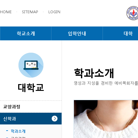
HOME
·
SITEMAP
·
LOGIN
학교소개
입학안내
대학
학과소개
대학교
영성과 지성을 겸비한 예비목회자를
교양과정
신학과
학과소개