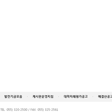
발전기금모음
·
게시판운영지침
·
대학자체평가공고
·
예결산공
055) 320-2500 / FAX. 055) 325-2561