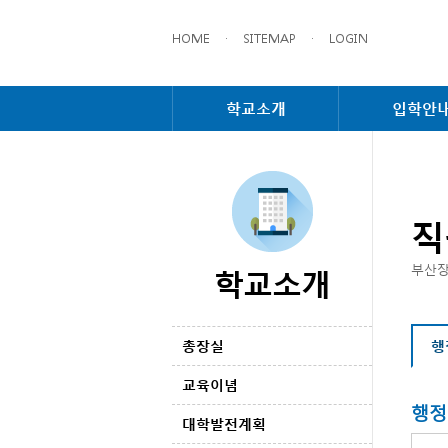
HOME
·
SITEMAP
·
LOGIN
학교소개
입학안
직
학교소개
부산장
행
총장실
교육이념
행정
대학발전계획