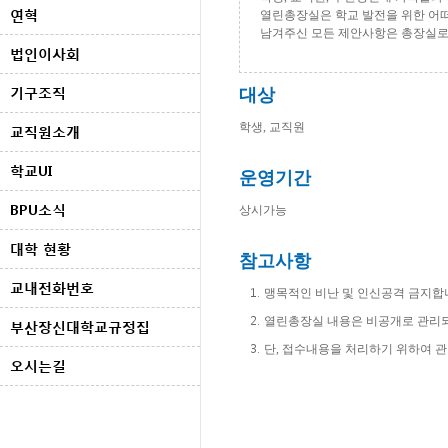
연혁
열린총장실은 학교 발전을 위한 어
남겨주신 모든 제안사항은 총장실로 
법인이사회
기구조직
대상
학생, 교직원
교직원소개
학교UI
운영기간
BPU소식
상시가능
대학 현황
참고사항
교내전화번호
맹목적인 비난 및 인신공격 금지합
열린총장실 내용은 비공개로 관리
부산장신대학교규정집
단, 접수내용을 처리하기 위하여 관
오시는길