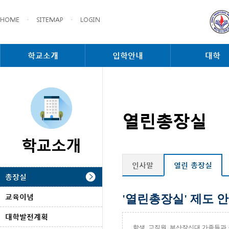
HOME
·
SITEMAP
·
LOGIN
학교소개
입학안내
대학
열린총장실
학교소개
인사말
열린 총장실
총장실
교육이념
'열린총장실' 제도 
대학발전계획
학생, 교직원, 부산장신대 가족들과