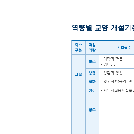
역량별 교양 개설기
이수
핵심
기초필수
구분
역량
- 대학과 학문
창조
- 영어1·2
생명
- 생활과 영성
교필
평화
- 경건실천(클립스인
섬김
- 지역사회봉사실습Ⅰ
창조