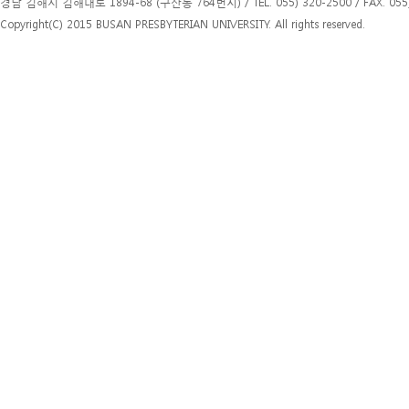
경남 김해시 김해대로 1894-68 (구산동 764번지) / TEL. 055) 320-2500 / FAX. 055)
Copyright(C) 2015 BUSAN PRESBYTERIAN UNIVERSITY. All rights reserved.