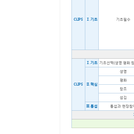
CLIPS
Ⅰ.기초
기초필수
Ⅰ.기초
기초선택(생명·평화·창
생명
평화
CLIPS
Ⅱ.핵심
창조
섬김
Ⅲ.통섭
통섭과 현장참