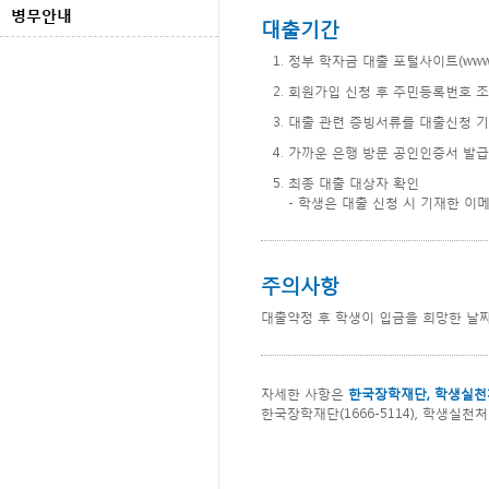
병무안내
대출기간
정부 학자금 대출 포털사이트(
www.
회원가입 신청 후 주민등록번호 조
대출 관련 증빙서류를 대출신청 기
가까운 은행 방문 공인인증서 발급
최종 대출 대상자 확인
- 학생은 대출 신청 시 기재한 
주의사항
대출약정 후 학생이 입금을 희망한 날
자세한 사항은
한국장학재단, 학생실천
한국장학재단(1666-5114), 학생실천처(0