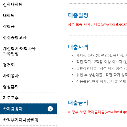
신학대학원
대출일정
대학원
정부 보증 학자금대출(www.kosaf.go.kr
장학금
성경종합고사
대출자격
계절학기·어학과목
과목인정
재학생 (신입생, 편입생, 복학생,
직전 학기 12학점 이상 이수자 (
경건회
일반상환대출 : 직전 학기 성적 70
취업 후 상환대출 : 직전 학기 성적
사회봉사
신용불량, 현재 학자금 대출 연체
영성훈련
지도교수
대출금리
학자금융자
※ 정부 보증 학자금대출(www.kosaf.g
학적부기재사항변경