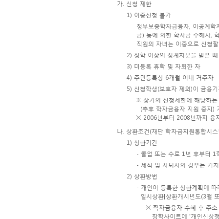
가. 신청 제한
1) 이중신청 불가
정부보증학자금융자, 이공계학자
금) 등에 의한 학자금 수혜자,
직원의 자녀는 이중으로 신청할 
2) 정학 이상의 징계처분을 받은 때
3) 미등록 휴학 및 자퇴한 자
4) 주민등록상 6개월 이내 거주자
5) 신청학생(보호자 제외)이 금융
※ 상기의 신청제한에 해당하는
(추후 학자금융자 지원 중지) 
※ 2006년부터 2008년까지
나. 상환조건(재단 학자금지원통합시스
1) 상환기간
- 졸업 또는 수료 1년 후부터 
- 제적 및 자퇴자의 경우는 거치
2) 상환방법
- 개인이 등록한 상환계획에 따라 월별
일시상환[상환개시년도(3월 또는
※ 학자금융자 수혜 후 주소
장학사이트에 '개인신상정보