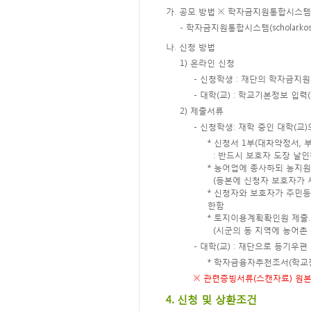
가. 공모 방법 ※ 학자금지원통합시스템
- 학자금지원통합시스템(scholar.kos
나. 신청 방법
1) 온라인 신청
- 신청학생 : 재단의 학자금
- 대학(교) : 학교기본정보 입
2) 제출서류
- 신청학생: 재학 중인 대학(
* 신청서 1부(대차약정서
: 반드시 보호자 도장 날인
* 농어업에 종사하되 농지원
(등본에 신청자 보호자가 세
* 신청자와 보호자가 주민등
한함
* 토지이용계획확인원 제출. 
(시군의 동 지역에 농어촌 
- 대학(교) : 재단으로 등기우편
* 학자금융자추천조서(학교장
※ 관련증빙서류(스캔자료) 원본
4. 신청 및 상환조건