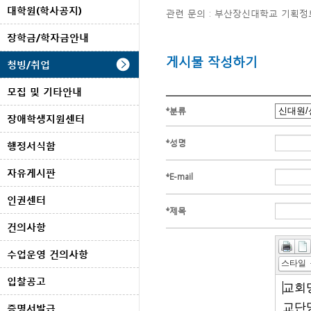
대학원(학사공지)
관련 문의 : 부산장신대학교 기획정보처
장학금/학자금안내
게시물 작성하기
청빙/취업
모집 및 기타안내
*
분류
장애학생지원센터
*
성명
행정서식함
자유게시판
*
E-mail
인권센터
*
제목
건의사항
수업운영 건의사항
스타일
입찰공고
증명서발급