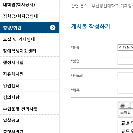
대학원(학사공지)
관련 문의 : 부산장신대학교 기획정보처
장학금/학자금안내
게시물 작성하기
청빙/취업
모집 및 기타안내
*
분류
장애학생지원센터
*
성명
행정서식함
자유게시판
*
E-mail
인권센터
*
제목
건의사항
수업운영 건의사항
스타일
입찰공고
증명서발급