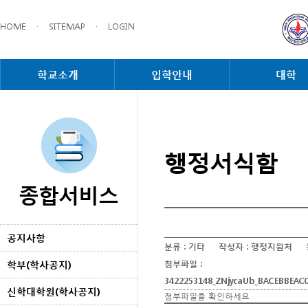
HOME
·
SITEMAP
·
LOGIN
학교소개
입학안내
대학
행정서식함
종합서비스
공지사항
분류 :
기타
작성자 :
행정지원처
학부(학사공지)
첨부파일 :
3422253148_ZNjycaUb_BACEBBEAC0
신학대학원(학사공지)
첨부파일을 확인하세요