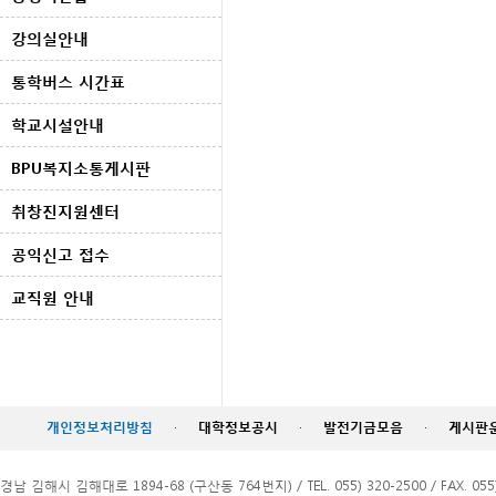
강의실안내
통학버스 시간표
학교시설안내
BPU복지소통게시판
취창진지원센터
공익신고 접수
교직원 안내
개인정보처리방침
·
대학정보공시
·
발전기금모음
·
게시판
경남 김해시 김해대로 1894-68 (구산동 764번지) / TEL. 055) 320-2500 / FAX. 055)