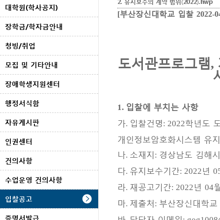
2. 유지보수의 계약 범위(2022).hwp
대학원(학사공지)
부산장신대학교 입찰
[
2022-0
장학금/학자금안내
청빙/취업
도서관프로그램
,
모집 및 기타안내
장애학생지원센터
행정서식함
입찰에 부치는 사항
1.
가
입찰건명
학년도 
자유게시판
.
: 2022
개인정보암호화시스템 유지
인권센터
나
소재지
경상남도 김해
.
:
건의사항
다
유지보수기간
년
.
: 2022
0
수업운영 건의사항
라
재공고기간
년
.
: 2022
04
입찰공고
마
제출처
부산장신대학교
.
:
바
담당자 이메일
증명서발급
.
: gog1008