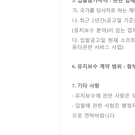
5.
:
가
국
가를 당사자로 하는 계
.
나
최근
년간
공고일 기준
.
2
(
유지보수 분야
이 있는 업
(
)
다
입찰공고일 현재 소프
.
퓨터관련 서비스 사업
)
유지보수 계약 범위
첨
6.
:
기타 사항
7.
유지보수에 관한 사항은 
-
입찰에 관한 사항은 행정
-
으로 연락바랍니다