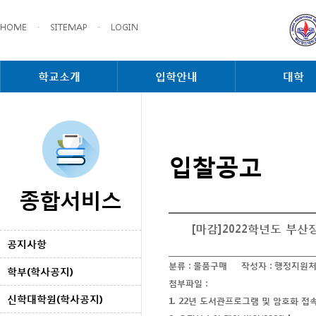
HOME
·
SITEMAP
·
LOGIN
학교소개
입학안내
대학
입찰공고
종합서비스
[마감]2022학년도 
공지사항
분류 :
물품구매
작성자 :
행정지원
학부(학사공지)
첨부파일 :
신학대학원(학사공지)
1. 22년 도서관프로그램 및 암호화 접