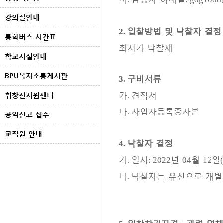
강의실안내
입찰방법 및 낙찰자 결정
2.
통학버스 시간표
최저가 낙찰제
학교시설안내
BPU복지소통게시판
구비서류
3.
가
견적서
취창진지원센터
.
나
사업자등록증사본
.
공익신고 접수
교직원 안내
낙찰자 결정
4.
가
일시
년
월
2일
.
: 2022
04
1
(
나
낙찰자는 유선으로 개별
.
입찰참가자격
관련 업체