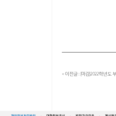
« 이전글 : [마감]2022학년도 부
개인정보처리방침
·
대학정보공시
·
발전기금모음
·
게시판