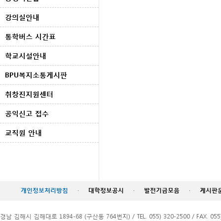
강의실안내
통학버스 시간표
학교시설안내
BPU복지소통게시판
취창진지원센터
공익신고 접수
교직원 안내
개인정보처리방침
·
대학정보공시
·
발전기금모음
·
게시판
경남 김해시 김해대로 1894-68 (구산동 764번지) / TEL. 055) 320-2500 / FAX. 055)