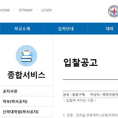
HOME
·
SITEMAP
·
LOGIN
학교소개
입학안내
대학
입찰공고
종합서비스
공지사항
분류 :
물품구매
작성자 :
행정지원
< 입찰에 부치는 사항 >
학부(학사공지)
신학대학원(학사공지)
1. 건명 : 강의실 프로젝터 (교체)구매의