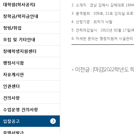
대학원(학사공지)
2. 소재지 : 경남 김해시 김해대로 1894
3. 용역범위 : 209호, 21호 강의실 프
장학금/학자금안내
4. 선정기준 : 최저가 낙찰
청빙/취업
5. 견적마감일시 : 2022년 02월 17일(
6. 자세한 문의는 행정지원처 시설관리 담
모집 및 기타안내
장애학생지원센터
행정서식함
« 이전글 : [마감]2022학년도 학
자유게시판
인권센터
건의사항
수업운영 건의사항
입찰공고
증명서발급