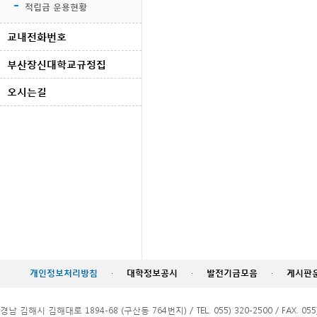
적립금 운용현황
교내전화번호
부산장신대학교규정집
오시는길
개인정보처리방침
·
대학정보공시
·
발전기금모음
·
게시판
경남 김해시 김해대로 1894-68 (구산동 764번지) / TEL. 055) 320-2500 / FAX. 055)