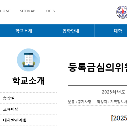
HOME
·
SITEMAP
·
LOGIN
학교소개
입학안내
대학
등록금심의위
학교소개
2025학년도
총장실
분류 :
공지사항
작성자 :
기획정보
교육이념
대학발전계획