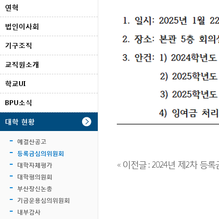
연혁
법인이사회
기구조직
교직원소개
학교UI
BPU소식
대학 현황
예결산공고
등록금심의위원회
« 이전글 : 2024년 제2차 등록금심의
대학자체평가
대학평의원회
부산장신논총
기금운용심의위원회
내부감사