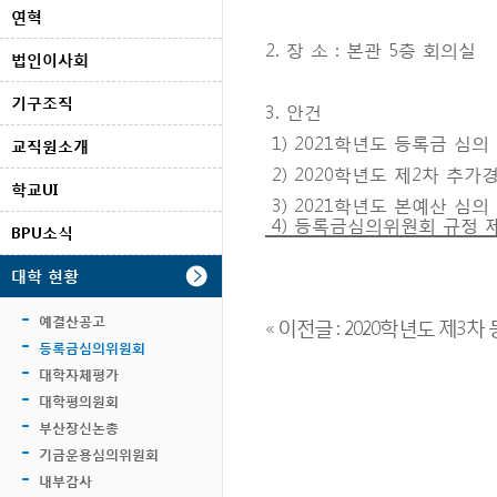
연혁
2. 장 소 : 본관 5층 회의실
법인이사회
기구조직
3. 안건
1) 2021학년도 등록금 심의
교직원소개
2) 2020학년도 제2차 추가
학교UI
3) 2021학년도 본예산 심의
4) 등록금심의위원회 규정 
BPU소식
대학 현황
« 이전글 : 2020학년도 제
예결산공고
등록금심의위원회
대학자체평가
대학평의원회
부산장신논총
기금운용심의위원회
내부감사