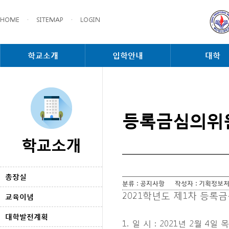
HOME
·
SITEMAP
·
LOGIN
학교소개
입학안내
대학
등록금심의위
학교소개
총장실
분류 :
공지사항
작성자 :
기획정보
2021학년도 제1차 등록
교육이념
대학발전계획
1. 일 시 : 2021년 2월 4일