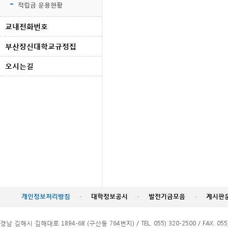
적립금 운용현황
교내전화번호
부산장신대학교규정집
오시는길
개인정보처리방침
·
대학정보공시
·
발전기금모음
·
게시판
경남 김해시 김해대로 1894-68 (구산동 764번지) / TEL. 055) 320-2500 / FAX. 055)