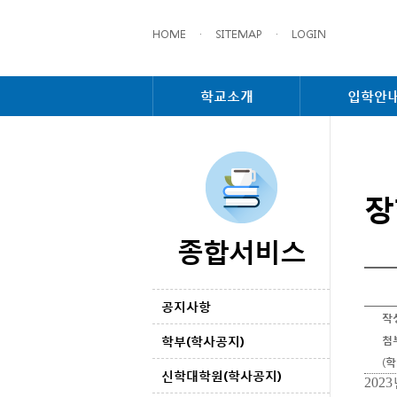
HOME
·
SITEMAP
·
LOGIN
학교소개
입학안
장
종합서비스
공지사항
작
학부(학사공지)
첨
(
신학대학원(학사공지)
2023