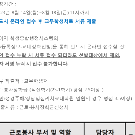
청기간
:
년
월
일
월
월
일
금
시까지
023
8
14
(
) ~8
18
(
) 11
드시 온라인 접수 후 교무학생처로 서류 제출
이지 학생종합행정시스템의
등록정보
교내장학신청
을 통해 반드시 온라인 접수할 것
/
-
]
!
인 접수 누락 시 서류 접수 되더라도 선발대상에서 제외
.
자 서명 누락 시 접수 불가합니다.
류 제출처
교무학생처
:
로
봉사장학금
직전학기
학기
평점
이상
·
(
(23-1
)
2.5
)
반
성경주해
상담및심리치료대학원 임원의 경우 평점
이상
/
/
3.5
)
제출서류
근로
봉사장학금신청서
:
·