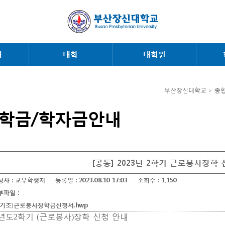
내
대학
대학원
부산장신대학교 > 종
학금/학자금안내
[공통] 2023년 2학기 근로봉사장학
성자 :
교무학생처
등록일 :
2023.08.10 17:03
조회수 :
1,150
부파일 :
학기초)근로봉사장학금신청서.hwp
년도
학기
근로봉사
장학 신청 안내
2
(
)