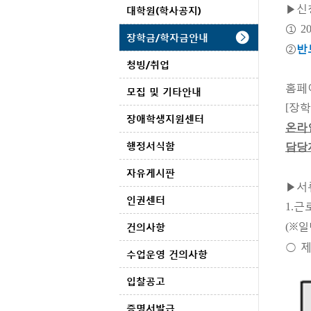
▶
신
대학원(학사공지)
①
2
장학금/학자금안내
②
반
청빙/취업
홈페
모집 및 기타안내
장학
[
장애학생지원센터
온라
행정서식함
담당
자유게시판
▶
서
인권센터
근
1.
※
일
건의사항
(
○
수업운영 건의사항
입찰공고
증명서발급