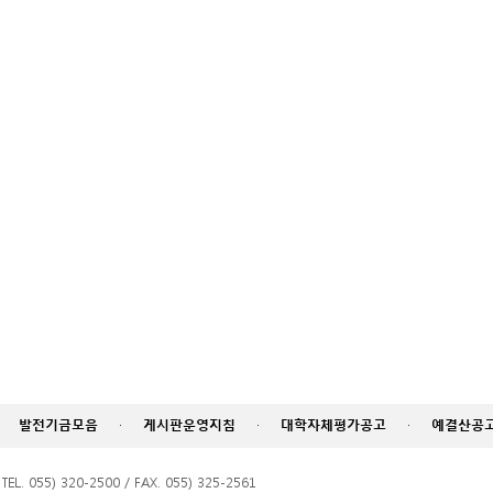
발전기금모음
·
게시판운영지침
·
대학자체평가공고
·
예결산공
055) 320-2500 / FAX. 055) 325-2561