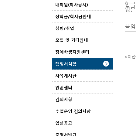
한국
대학원(학사공지)
영문
장학금/학자금안내
붙임
청빙/취업
모집 및 기타안내
장애학생지원센터
« 이전
행정서식함
자유게시판
인권센터
건의사항
수업운영 건의사항
입찰공고
증명서발급