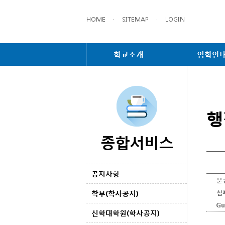
HOME
·
SITEMAP
·
LOGIN
학교소개
입학안
행
종합서비스
공지사항
분
학부(학사공지)
첨
Gu
신학대학원(학사공지)