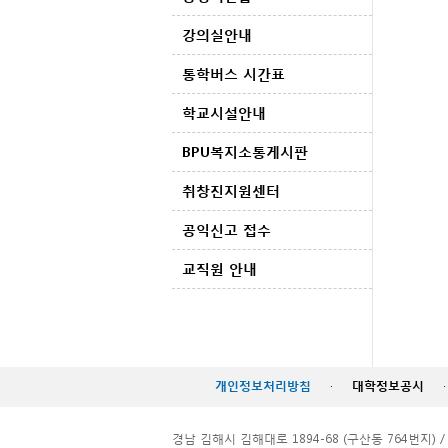
강의실안내
통학버스 시간표
학교시설안내
BPU복지소통게시판
취창진지원센터
공익신고 접수
교직원 안내
개인정보처리방침
·
대학정보공시
·
경남 김해시 김해대로 1894-68 (구산동 764번지) / TEL. 