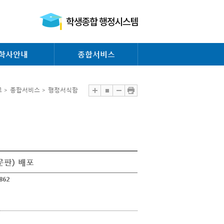
학사안내
종합서비스
 > 종합서비스 > 행정서식함
문판) 배포
,862