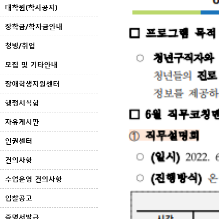
대학원(학사공지)
장학금/학자금안내
청빙/취업
모집 및 기타안내
장애학생지원센터
행정서식함
자유게시판
인권센터
건의사항
수업운영 건의사항
입찰공고
증명서발급