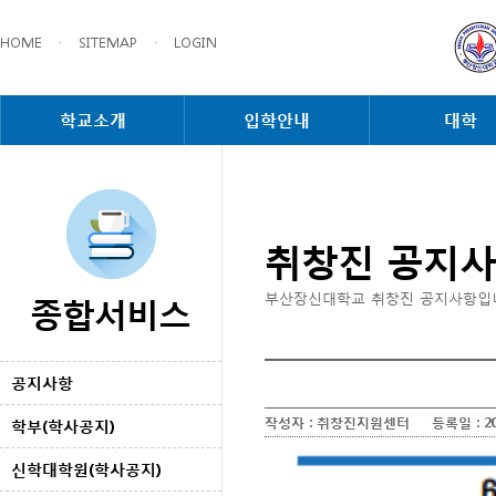
HOME
·
SITEMAP
·
LOGIN
학교소개
입학안내
대학
취창진 공지
종합서비스
부산장신대학교 취창진 공지사항입
공지사항
작성자 :
취창진지원센터
등록일 :
2
학부(학사공지)
신학대학원(학사공지)