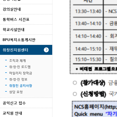
강의실안내
통학버스 시간표
학교시설안내
BPU복지소통게시판
취창진지원센터
조직과 체계
취·창·진 로드맵
마일리지 장학금
취·창·진 정보
취장진 공지사항
상담 요청
공익신고 접수
교직원 안내