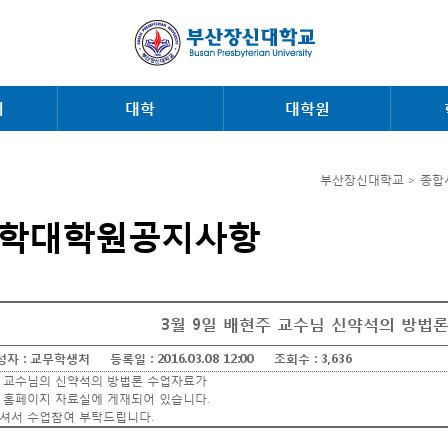
내
대학
대학원
부산장신대학교 > 종합
학대학원공지사항
3월 9일 배현주 교수님 신약석의 방법론
성자 :
교무학생처
등록일 :
2016.03.08 12:00
조회수 :
3,636
 교수님의 신약석의 방법론 수업자료가
 홈페이지 자료실에 게재되어 있습니다.
셔서 수업참여 부탁드립니다.