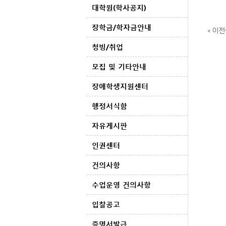
대학원(학사공지)
장학금/학자금안내
« 이
청빙/취업
모집 및 기타안내
장애학생지원센터
행정서식함
자유게시판
인권센터
건의사항
수업운영 건의사항
입찰공고
증명서발급