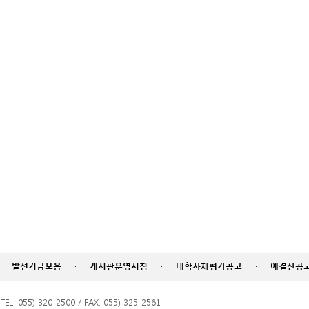
발전기금모음
·
게시판운영지침
·
대학자체평가공고
·
예결산공
055) 320-2500 / FAX. 055) 325-2561