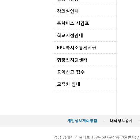
강의실안내
통학버스 시간표
학교시설안내
BPU복지소통게시판
취창진지원센터
공익신고 접수
교직원 안내
개인정보처리방침
·
대학정보공시
·
경남 김해시 김해대로 1894-68 (구산동 764번지) / TEL. 