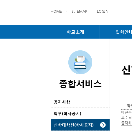
HOME
·
SITEMAP
·
LOGIN
학교소개
입학안
신
종합서비스
공지사항
작
배현주
학부(학사공지)
교수님
출력하
신학대학원(학사공지)