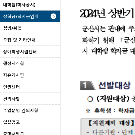
대학원(학사공지)
장학금/학자금안내
청빙/취업
모집 및 기타안내
장애학생지원센터
행정서식함
자유게시판
인권센터
건의사항
수업운영 건의사항
입찰공고
증명서발급