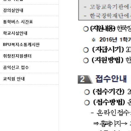
강의실안내
통학버스 시간표
학교시설안내
BPU복지소통게시판
취창진지원센터
공익신고 접수
교직원 안내