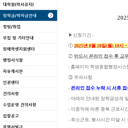
대학원(학사공지)
장학금/학자금안내
202
청빙/취업
▶
신청기간
:
모집 및 기타안내
①
2025
년
8
월
18
일
(
월
) 10시 ~
장애학생지원센터
②
반드시 온라인 접수 후 교
행정서식함
:
홈페이지 학생종합행정시
자유게시판
③
주의사항
인권센터
-
온라인 접수 누락 시 서류 
건의사항
-
아래의 안내된 장학금성격 및
수업운영 건의사항
-
이중직에 따른 중복 근로시간
입찰공고
-
최소근로
,
봉사시간 미달 시
증명서발급