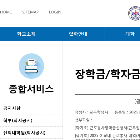
HOME
·
SITEMAP
·
LOGIN
학교소개
입학안내
대학
장학금/학자
종합서비스
[
공지사항
작성자 :
교무학생처
등록일 :
2025.
학부(학사공지)
첨부파일 :
(학기초) 근로봉사장학금신청서(근무일지
신학대학원(학사공지)
[학기초] 2025-2 교내 근로봉사 내역(게