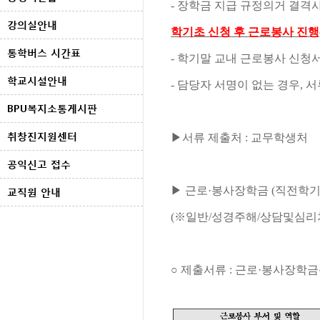
-
장학금 지급 규정의거 결격사
강의실안내
학기초 신청 후 근로봉사 진행
통학버스 시간표
-
학기말 교내 근로봉사 신청서
학교시설안내
- 담당자 서명이 없는 경우,
BPU복지소통게시판
취창진지원센터
▶
서류 제출처
:
교무학생처
공익신고 접수
▶
근로
·
봉사장학금
(
직전학
교직원 안내
(
※
일반
/
성경주해
/
상담및심리
○
제출서류
:
근로
·
봉사장학금