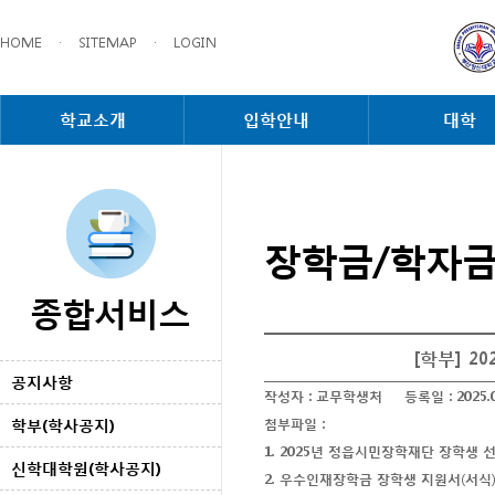
HOME
·
SITEMAP
·
LOGIN
학교소개
입학안내
대학
장학금/학자
종합서비스
[학부] 
공지사항
작성자 :
교무학생처
등록일 :
2025.
학부(학사공지)
첨부파일 :
1. 2025년 정읍시민장학재단 장학생 선
신학대학원(학사공지)
2. 우수인재장학금 장학생 지원서(서식)