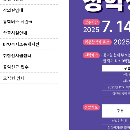
강의실안내
통학버스 시간표
학교시설안내
BPU복지소통게시판
취창진지원센터
공익신고 접수
교직원 안내