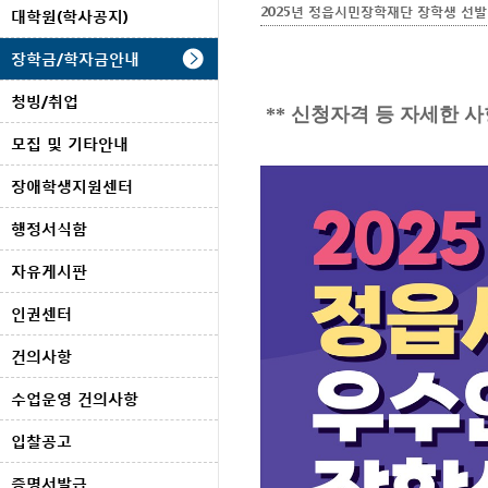
2025년 정읍시민장학재단 장학생 선발 
대학원(학사공지)
장학금/학자금안내
청빙/취업
** 신청자격 등 자세한 
모집 및 기타안내
장애학생지원센터
행정서식함
자유게시판
인권센터
건의사항
수업운영 건의사항
입찰공고
증명서발급