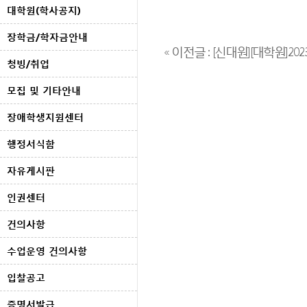
대학원(학사공지)
장학금/학자금안내
« 이전글 : [신대원][대학원]2023
청빙/취업
모집 및 기타안내
장애학생지원센터
행정서식함
자유게시판
인권센터
건의사항
수업운영 건의사항
입찰공고
증명서발급