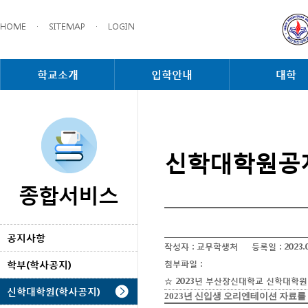
HOME
·
SITEMAP
·
LOGIN
학교소개
입학안내
대학
신학대학원공
종합서비스
공지사항
작성자 :
교무학생처
등록일 :
2023.
학부(학사공지)
첨부파일 :
☆ 2023년 부산장신대학교 신학대학원 
신학대학원(학사공지)
2023년 신입생 오리엔테이션 자료를