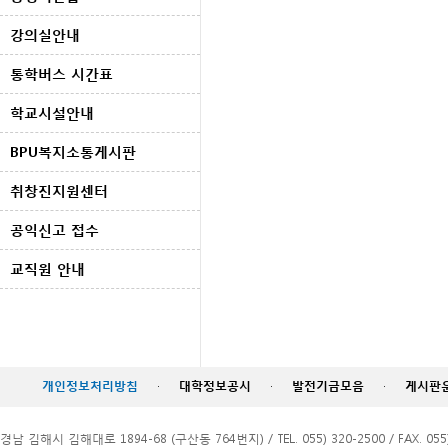
강의실안내
통학버스 시간표
학교시설안내
BPU복지소통게시판
취창진지원센터
공익신고 접수
교직원 안내
개인정보처리방침
·
대학정보공시
·
발전기금모음
·
게시판
경남 김해시 김해대로 1894-68 (구산동 764번지) / TEL. 055) 320-2500 / FAX. 055)