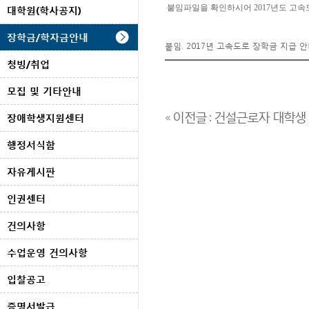
붙임파일을 확인하시어 2017
년도 고속
대학원(학사공지)
장학금/학자금안내
붙임. 2017년 고속도로 장학금 지급 안
청빙/취업
모집 및 기타안내
« 이전글 : 건설근로자 대학
장애학생지원센터
행정서식함
자유게시판
인권센터
건의사항
수업운영 건의사항
입찰공고
증명서발급