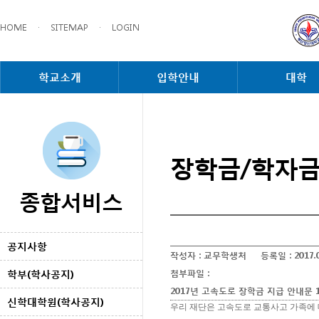
HOME
·
SITEMAP
·
LOGIN
학교소개
입학안내
대학
장학금/학자
종합서비스
공지사항
작성자 :
교무학생처
등록일 :
2017.
학부(학사공지)
첨부파일 :
2017년 고속도로 장학금 지급 안내문 1
신학대학원(학사공지)
우리 재단은 고속도로 교통사고 가족에