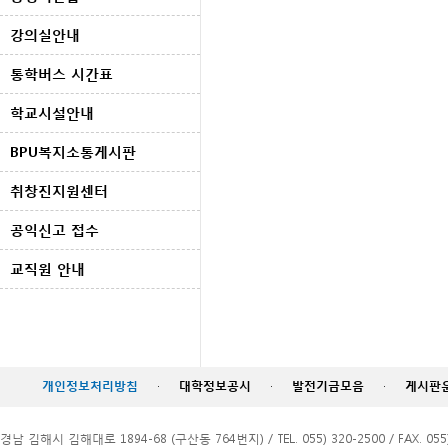
강의실안내
통학버스 시간표
학교시설안내
BPU복지소통게시판
취창진지원센터
공익신고 접수
교직원 안내
개인정보처리방침
·
대학정보공시
·
발전기금모음
·
게시판
경남 김해시 김해대로 1894-68 (구산동 764번지) / TEL. 055) 320-2500 / FAX. 055)