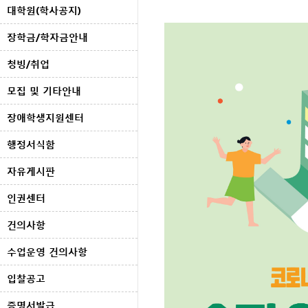
대학원(학사공지)
장학금/학자금안내
청빙/취업
모집 및 기타안내
장애학생지원센터
행정서식함
자유게시판
인권센터
건의사항
수업운영 건의사항
입찰공고
증명서발급