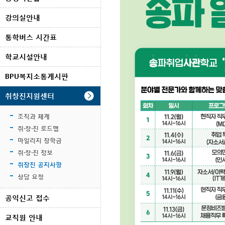
강의실안내
통학버스 시간표
학교시설안내
BPU복지소통게시판
취창진지원센터
조직과 체계
취·창·진 로드맵
마일리지 장학금
취·창·진 정보
취장진 공지사항
상담 요청
공익신고 접수
교직원 안내