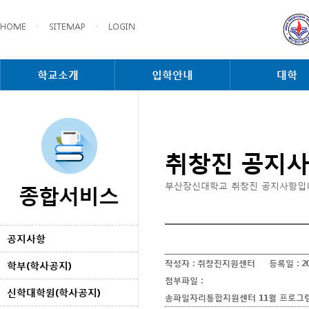
HOME
·
SITEMAP
·
LOGIN
학교소개
입학안내
대학
취창진 공지
종합서비스
부산장신대학교 취창진 공지사항입
공지사항
작성자 :
취창진지원센터
등록일 :
2
학부(학사공지)
첨부파일 :
신학대학원(학사공지)
송파일자리통합지원센터 11월 프로그램 