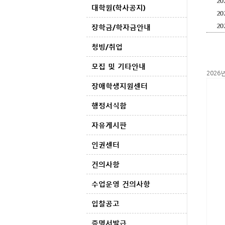
2
대학원(학사공지)
2
2
장학금/학자금안내
청빙/취업
모집 및 기타안내
2026
장애학생지원센터
행정서식함
자유게시판
인권센터
건의사항
수업운영 건의사항
입찰공고
증명서발급