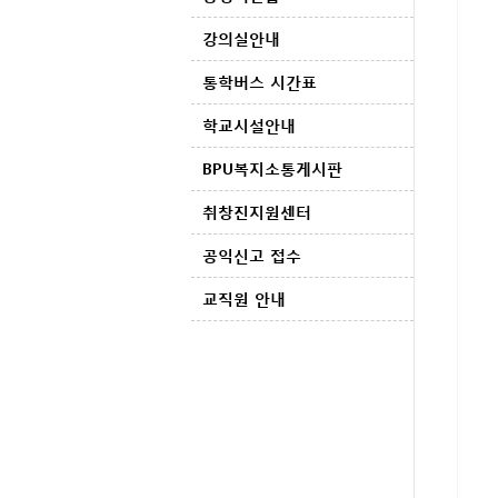
강의실안내
통학버스 시간표
학교시설안내
BPU복지소통게시판
취창진지원센터
공익신고 접수
교직원 안내