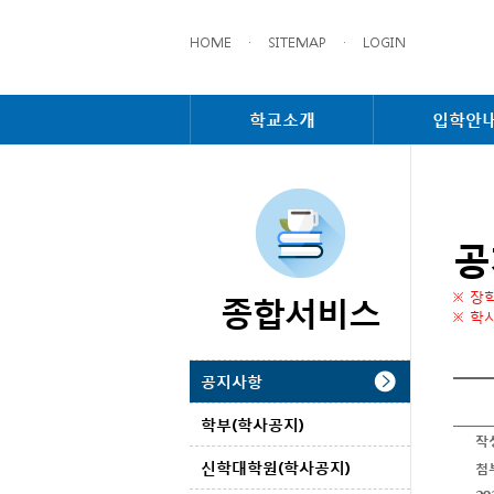
HOME
·
SITEMAP
·
LOGIN
학교소개
입학안
공
종합서비스
※ 장
※ 학
공지사항
학부(학사공지)
작
신학대학원(학사공지)
첨