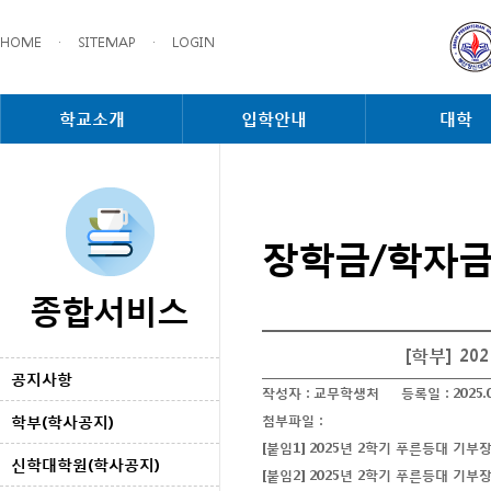
HOME
·
SITEMAP
·
LOGIN
학교소개
입학안내
대학
장학금/학자
종합서비스
[학부] 2
공지사항
작성자 :
교무학생처
등록일 :
2025.
학부(학사공지)
첨부파일 :
[붙임1] 2025년 2학기 푸른등대 기
신학대학원(학사공지)
[붙임2] 2025년 2학기 푸른등대 기부