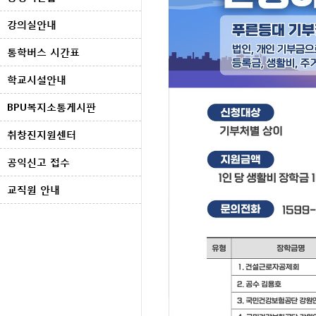
강의실안내
통학버스 시간표
학교시설안내
BPU복지소통게시판
취창진지원센터
공익신고 접수
교직원 안내