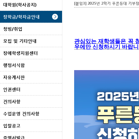
[붙임3] 2025년 2학기 푸른등대 기부
대학원(학사공지)
장학금/학자금안내
청빙/취업
모집 및 기타안내
관심있는 재학생들은 꼭 
우에만 신청하시기 바랍니
장애학생지원센터
행정서식함
자유게시판
인권센터
건의사항
수업운영 건의사항
입찰공고
증명서발급