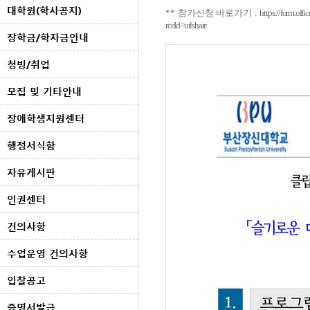
대학원(학사공지)
** 참가신청 바로가기 :
https://form.
rceId=urlshare
장학금/학자금안내
청빙/취업
모집 및 기타안내
장애학생지원센터
행정서식함
자유게시판
인권센터
건의사항
수업운영 건의사항
입찰공고
증명서발급