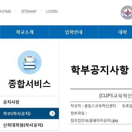
HOME
·
SITEMAP
·
LOGIN
학교소개
입학안내
대학
학부공지사항
종합서비스
[CLIPS교육혁
공지사항
작성자 :
클립스교육혁신센터
등록일
학부(학사공지)
첨부파일 :
점프업안내(홈페이지공지).jpg
신학대학원(학사공지)