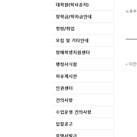
대학원(학사공지)
노동부
장학금/학자금안내
청빙/취업
모집 및 기타안내
장애학생지원센터
« 이전
행정서식함
자유게시판
인권센터
건의사항
수업운영 건의사항
입찰공고
증명서발급