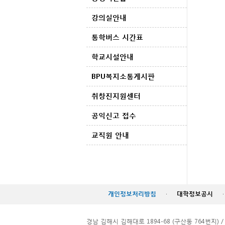
강의실안내
통학버스 시간표
학교시설안내
BPU복지소통게시판
취창진지원센터
공익신고 접수
교직원 안내
개인정보처리방침
·
대학정보공시
·
경남 김해시 김해대로 1894-68 (구산동 764번지) / TEL. 