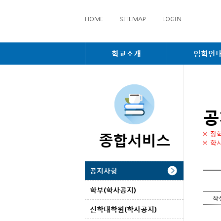
HOME
·
SITEMAP
·
LOGIN
학교소개
입학안
공
종합서비스
※ 장
※ 학
공지사항
학부(학사공지)
작
신학대학원(학사공지)