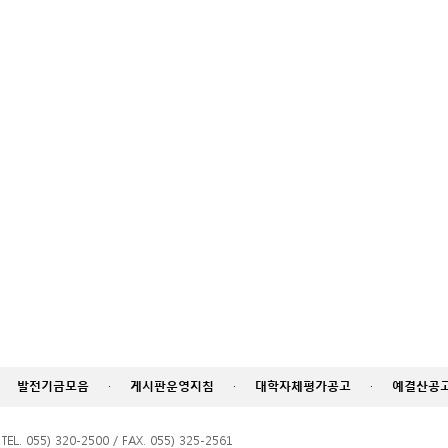
발전기금모음
·
게시판운영지침
·
대학자체평가공고
·
예결산공
055) 320-2500 / FAX. 055) 325-2561