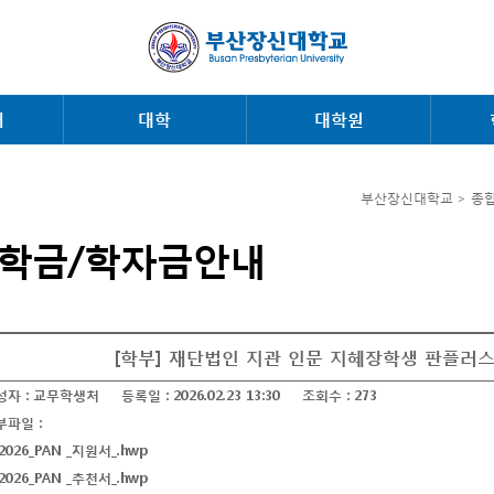
내
대학
대학원
부산장신대학교 > 종
학금/학자금안내
[학부] 재단법인 지관 인문 지혜장학생 판플러스(
성자 :
교무학생처
등록일 :
2026.02.23 13:30
조회수 :
273
부파일 :
_2026_PAN _지원서_.hwp
_2026_PAN _추천서_.hwp