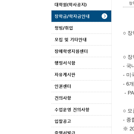
장
대학원(학사공지)
장학금/학자금안내
청빙/취업
○ 
모집 및 기타안내
장애학생지원센터
○ 
행정서식함
- 
자유게시판
- 
- 6
인권센터
 - 
건의사항
수업운영 건의사항
○ 
- 종합
입찰공고
※ 2
증명서발급