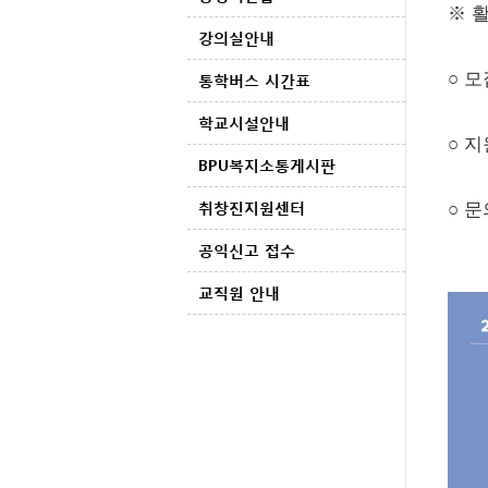
※ 
강의실안내
○ 모
통학버스 시간표
학교시설안내
○ 지
BPU복지소통게시판
취창진지원센터
○ 문
공익신고 접수
교직원 안내