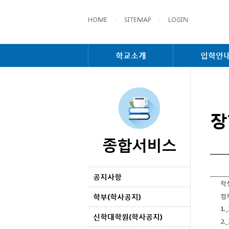
HOME
·
SITEMAP
·
LOGIN
학교소개
입학안
장
종합서비스
공지사항
작
학부(학사공지)
첨
1.
신학대학원(학사공지)
2.