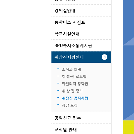
강의실안내
통학버스 시간표
학교시설안내
BPU복지소통게시판
취창진지원센터
조직과 체계
취·창·진 로드맵
마일리지 장학금
취·창·진 정보
취장진 공지사항
상담 요청
공익신고 접수
교직원 안내