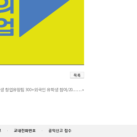
목록
생 창업유망팀 300+외국인 유학생 참여/20. . . . . . »
고
·
교내전화번호
·
공익신고 접수