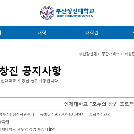
내
대학
대학원
부산장신대 > 종합서비스 > 취창
창진 공지사항
신대학교 취창진 공지사항입니다.
인제대학교 "모두의 창업 프로젝
성자 :
취창진지원센터
등록일 :
2026.04.10 14:47
조회수 :
232
부파일 :
.인제대학교 모두의 창업 포스터.jpg