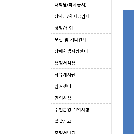
대학원(학사공지)
장학금/학자금안내
청빙/취업
모집 및 기타안내
장애학생지원센터
행정서식함
자유게시판
인권센터
건의사항
수업운영 건의사항
입찰공고
증명서발급