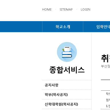
HOME
·
SITEMAP
·
LOGIN
학교소개
입학안
취
종합서비스
부산장
공지사항
작
학부(학사공지)
첨
신학대학원(학사공지)
1