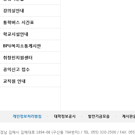
강의실안내
통학버스 시간표
학교시설안내
BPU복지소통게시판
취창진지원센터
공익신고 접수
교직원 안내
개인정보처리방침
·
대학정보공시
·
발전기금모음
·
게시판
경남 김해시 김해대로 1894-68 (구산동 764번지) / TEL. 055) 320-2500 / FAX. 055)