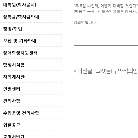
대학원(학사공지)
"주 5일 수업제, 어떻게 대비할 것인가?
(박봉수 목사,
상도중앙교회 담임목사,
장학금/학자금안내
강의안입니다.
청빙/취업
모집 및 기타안내
장애학생지원센터
행정서식함
« 이전글 : 12/9(금) 구약
자유게시판
인권센터
건의사항
수업운영 건의사항
입찰공고
증명서발급