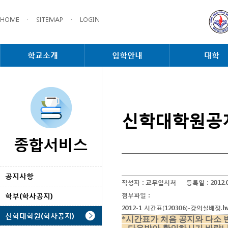
HOME
·
SITEMAP
·
LOGIN
학교소개
입학안내
대학
신학대학원공
종합서비스
공지사항
작성자 :
교무입시처
등록일 :
2012.
학부(학사공지)
첨부파일 :
2012-1 시간표(120306)-강의실배정.h
신학대학원(학사공지)
*시간표가 처음 공지와 다소