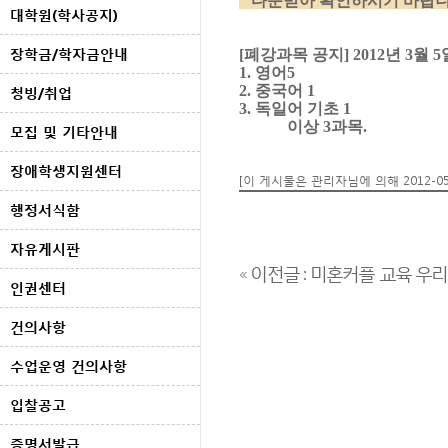
다운받아 확인하시기 바랍니
대학원(학사공지)
장학금/학자금안내
[폐강과목 공지] 2012년 3월 5
1. 영어5
2. 중국어 1
청빙/취업
3. 독일어 기초 1
이상 3과목.
모집 및 기타안내
장애학생지원센터
[이 게시물은 관리자님에 의해 2012-05-
행정서식함
자유게시판
« 이전글 : 미혼커플 교육 우
인권센터
건의사항
수업운영 건의사항
입찰공고
증명서발급