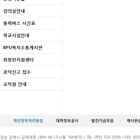
강의실안내
통학버스 시간표
학교시설안내
BPU복지소통게시판
취창진지원센터
공익신고 접수
교직원 안내
개인정보처리방침
·
대학정보공시
·
발전기금모음
·
게시판
경남 김해시 김해대로 1894-68 (구산동 764번지) / TEL. 055) 320-2500 / FAX. 055)