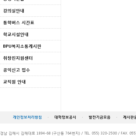
강의실안내
통학버스 시간표
학교시설안내
BPU복지소통게시판
취창진지원센터
공익신고 접수
교직원 안내
개인정보처리방침
·
대학정보공시
·
발전기금모음
·
게시판
경남 김해시 김해대로 1894-68 (구산동 764번지) / TEL. 055) 320-2500 / FAX. 055)