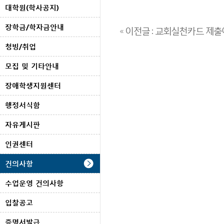
대학원(학사공지)
장학금/학자금안내
« 이전글 : 교회실천카드 제출
청빙/취업
모집 및 기타안내
장애학생지원센터
행정서식함
자유게시판
인권센터
건의사항
수업운영 건의사항
입찰공고
증명서발급