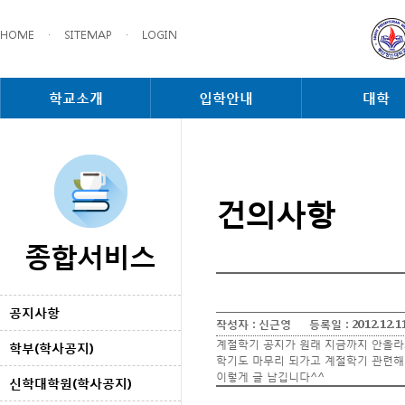
HOME
·
SITEMAP
·
LOGIN
학교소개
입학안내
대학
건의사항
종합서비스
공지사항
작성자 :
신근영
등록일 :
2012.12.1
계절학기 공지가 원래 지금까지 안올
학부(학사공지)
학기도 마무리 되가고 계절학기 관련해
이렇게 글 남깁니다^^
신학대학원(학사공지)