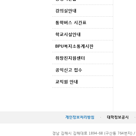
강의실안내
통학버스 시간표
학교시설안내
BPU복지소통게시판
취창진지원센터
공익신고 접수
교직원 안내
개인정보처리방침
·
대학정보공시
·
경남 김해시 김해대로 1894-68 (구산동 764번지) / TEL. 