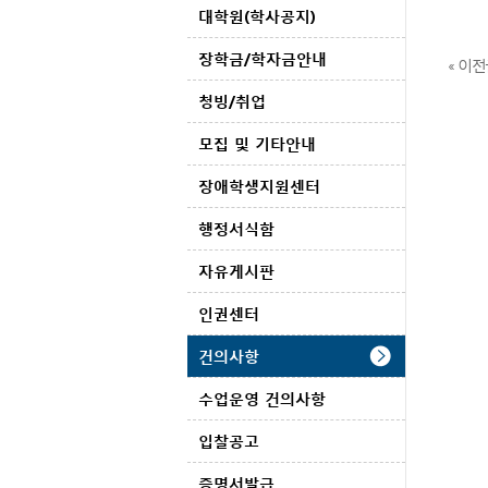
대학원(학사공지)
장학금/학자금안내
« 이전
청빙/취업
모집 및 기타안내
장애학생지원센터
행정서식함
자유게시판
인권센터
건의사항
수업운영 건의사항
입찰공고
증명서발급