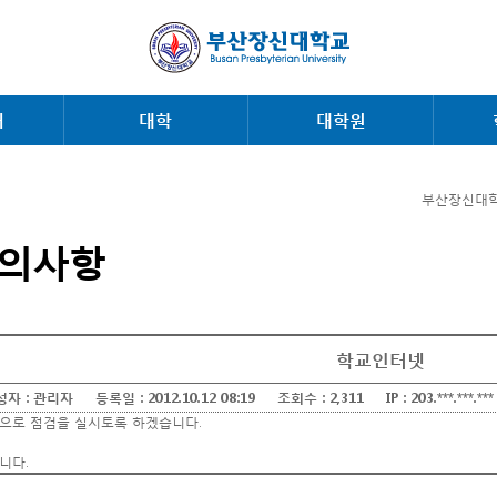
내
대학
대학원
부산장신대학
의사항
학교인터넷
성자 :
관리자
등록일 :
2012.10.12 08:19
조회수 :
2,311
IP :
203.***.***.***
으로 점검을 실시토록 하겠습니다.
니다.