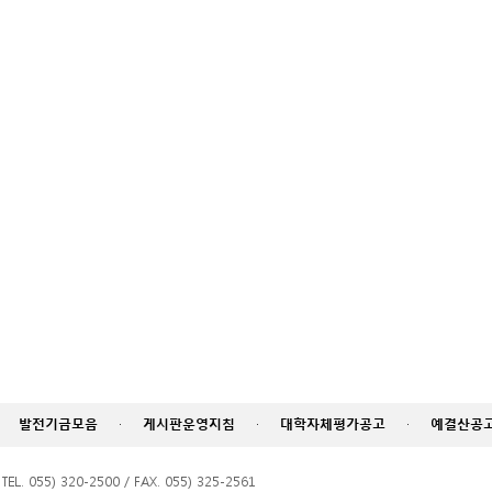
발전기금모음
·
게시판운영지침
·
대학자체평가공고
·
예결산공
055) 320-2500 / FAX. 055) 325-2561