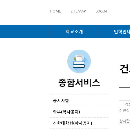
HOME
·
SITEMAP
·
LOGIN
학교소개
입학안
건
종합서비스
공지사항
작
전반적
학부(학사공지)
감사합
신학대학원(학사공지)