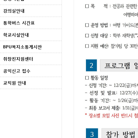
강의실안내
통학버스 시간표
학교시설안내
BPU복지소통게시판
취창진지원센터
공익신고 접수
교직원 안내