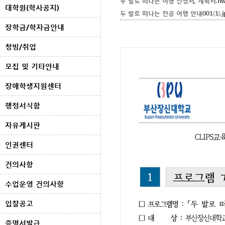
두 발로 떠나는 여행 신청서, 계획서.h
대학원(학사공지)
두 발로 떠나는 전공 여행 안내001(1).j
장학금/학자금안내
청빙/취업
모집 및 기타안내
장애학생지원센터
행정서식함
자유게시판
인권센터
건의사항
수업운영 건의사항
입찰공고
증명서발급