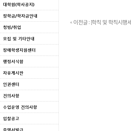
대학원(학사공지)
장학금/학자금안내
« 이전글 : [학칙 및 학칙시행세
청빙/취업
모집 및 기타안내
장애학생지원센터
행정서식함
자유게시판
인권센터
건의사항
수업운영 건의사항
입찰공고
증명서발급