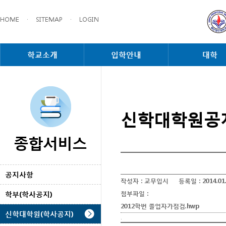
HOME
·
SITEMAP
·
LOGIN
학교소개
입학안내
대학
신학대학원공
종합서비스
공지사항
작성자 :
교무입시
등록일 :
2014.01
학부(학사공지)
첨부파일 :
2012학번 졸업자가점검.hwp
신학대학원(학사공지)
.