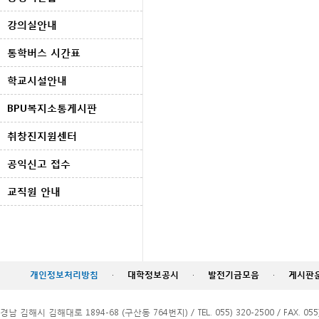
강의실안내
통학버스 시간표
학교시설안내
BPU복지소통게시판
취창진지원센터
공익신고 접수
교직원 안내
개인정보처리방침
·
대학정보공시
·
발전기금모음
·
게시판
경남 김해시 김해대로 1894-68 (구산동 764번지) / TEL. 055) 320-2500 / FAX. 055)