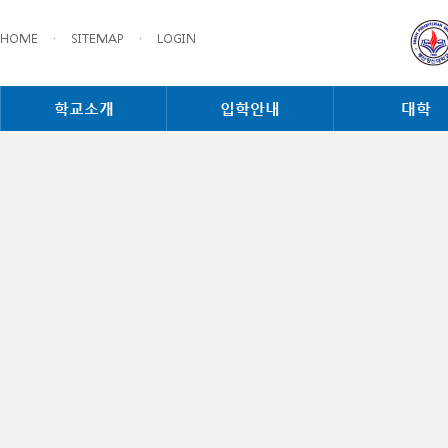
HOME
·
SITEMAP
·
LOGIN
학교소개
입학안내
대학
신학대학원공
종합서비스
공지사항
작성자 :
교무입시
등록일 :
2013.12
학부(학사공지)
첨부파일 :
홈페이지 공고 12.26.hwp
신학대학원(학사공지)