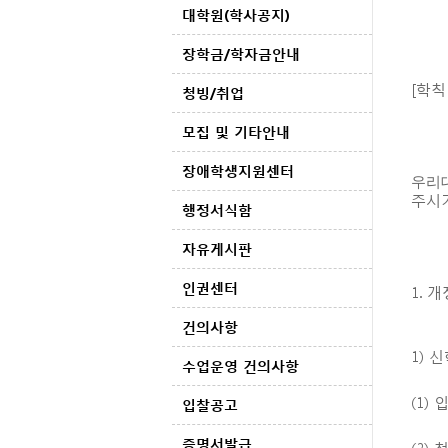
대학원(학사공지)
장학금/학자금안내
[학칙
청빙/취업
모집 및 기타안내
장애학생지원센터
우리
주시
행정서식함
자유게시판
인권센터
1. 
건의사항
1) 
수업운영 건의사항
(1)
입찰공고
증명서발급
(2)