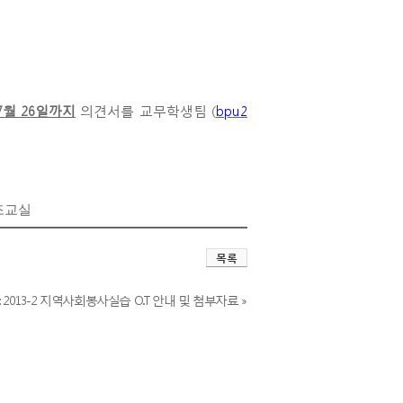
 7월 26일까지
의견서를 교무학생팀 (
bpu2
조교실
목록
 2013-2 지역사회봉사실습 O.T 안내 및 첨부자료 »