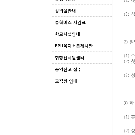
강의실안내
(3)
통학버스 시간표
학교시설안내
2) 
BPU복지소통게시판
(1)
수
취창진지원센터
(2)
공익신고 접수
(3)
교직원 안내
3) 
(1)
(2)