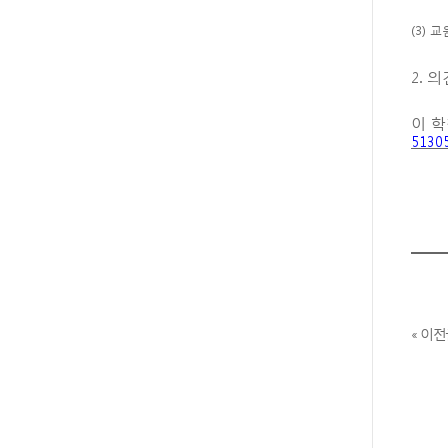
(3)
2. 의
이 
5130
« 이전