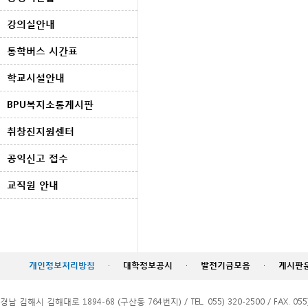
강의실안내
통학버스 시간표
학교시설안내
BPU복지소통게시판
취창진지원센터
공익신고 접수
교직원 안내
개인정보처리방침
·
대학정보공시
·
발전기금모음
·
게시판
경남 김해시 김해대로 1894-68 (구산동 764번지) / TEL. 055) 320-2500 / FAX. 055)