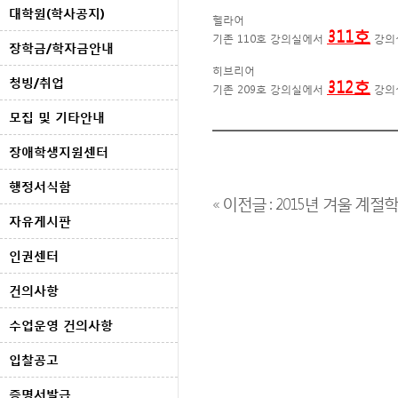
대학원(학사공지)
헬라어
311호
기존 110호 강의실에서
강의
장학금/학자금안내
히브리어
청빙/취업
312호
기존 209호 강의실에서
강의
모집 및 기타안내
장애학생지원센터
행정서식함
« 이전글 : 2015년 겨울 계
자유게시판
인권센터
건의사항
수업운영 건의사항
입찰공고
증명서발급