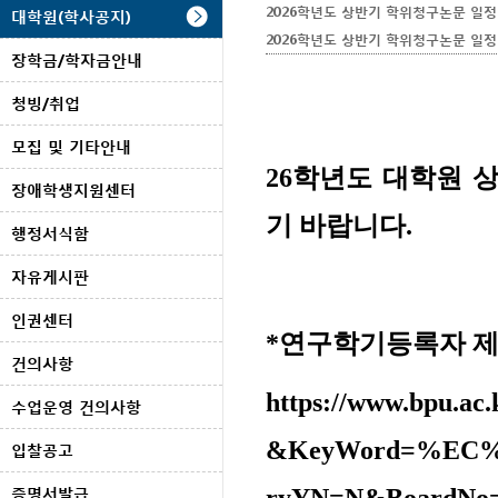
2026학년도 상반기 학위청구논문 일정(
대학원(학사공지)
2026학년도 상반기 학위청구논문 일정(석
장학금/학자금안내
청빙/취업
모집 및 기타안내
26학년도 대학원 
장애학생지원센터
기 바랍니다.
행정서식함
자유게시판
인권센터
*연구학기등록자 제
건의사항
https://www.bpu.a
수업운영 건의사항
&KeyWord=%EC%
입찰공고
증명서발급
ryYN=N&BoardNo=