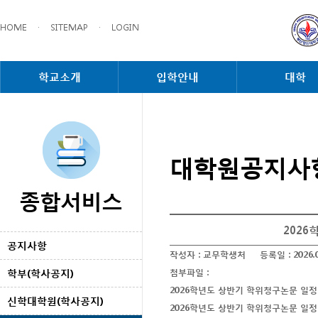
HOME
·
SITEMAP
·
LOGIN
학교소개
입학안내
대학
대학원공지사
종합서비스
202
공지사항
작성자 :
교무학생처
등록일 :
2026.
학부(학사공지)
첨부파일 :
2026학년도 상반기 학위청구논문 일정(
신학대학원(학사공지)
2026학년도 상반기 학위청구논문 일정(박