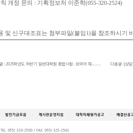
칙 개정 문의
:
기획정보처 이준학
(055-320-2524)
용 및 신구대조표는 첨부파일(붙임1)을 참조하시기 
글 : 2025학년도 하반기 일반대학원 종합시험 · 외국어 재. . . . . .
다음글 : [상담및
발전기금모음
·
게시판운영지침
·
대학자체평가공고
·
예결산공
055) 320-2500 / FAX. 055) 325-2561