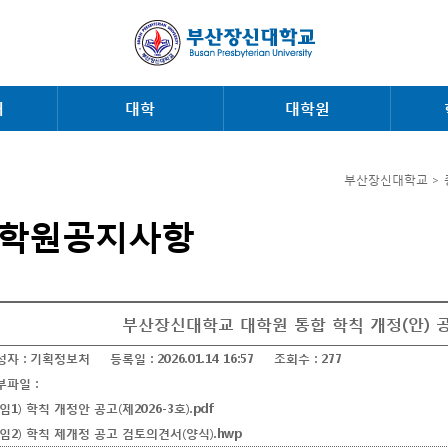
내
대학
대학원
부산장신대학교 >
학원공지사항
부산장신대학교 대학원 통합 학칙 개정(안) 공고
성자 :
기획정보처
등록일 :
2026.01.14 16:57
조회수 :
277
부파일 :
임1) 학칙 개정안 공고(제2026-3호).pdf
붙임2) 학칙 제개정 공고 검토의견서(양식).hwp