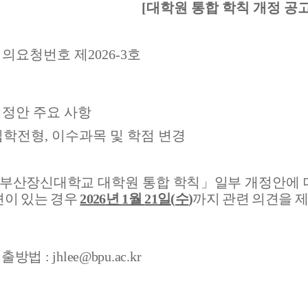
[대학원 통합 학칙 개정 공
심의요청번호 제
2026-3
호
정안 주요 사항
입학전형
,
이수과목 및 학점 변경
부산장신대학교 대학원 통합 학칙
」
일부 개정안에 
견
이 있는 경우
2026
년
1
월
21
일
(
수
)
까지 관련 의견을 
제출방법
: jhlee@bpu.ac.kr