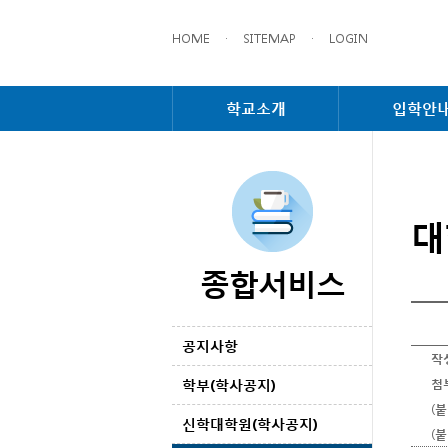
HOME
·
SITEMAP
·
LOGIN
학교소개
입학안
대
종합서비스
공지사항
작
학부(학사공지)
첨
(붙
신학대학원(학사공지)
(