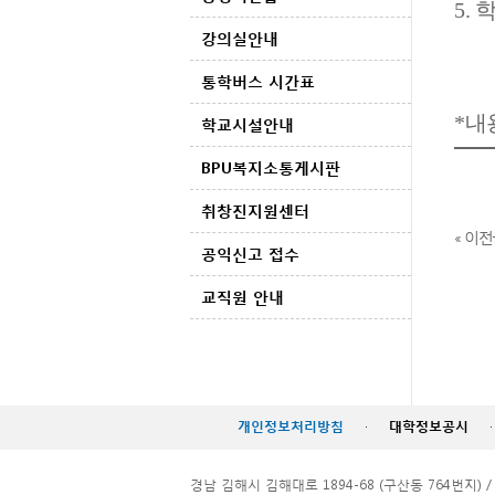
5.
학
강의실안내
통학버스 시간표
*내
학교시설안내
BPU복지소통게시판
취창진지원센터
« 이전
공익신고 접수
교직원 안내
개인정보처리방침
·
대학정보공시
·
경남 김해시 김해대로 1894-68 (구산동 764번지) / TEL. 