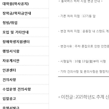
< 통학버스 하차 지점 변경 안내 >
대학원(학사공지)
장학금/학자금안내
- 기존 하차 지점 : 12기둥 앞
청빙/취업
- 변경 하차 지점 : 운동장 내 스탠드 
모집 및 기타안내
장애학생지원센터
- 변경사유 : 주차 혼잡으로 인한 안전
행정서식함
자유게시판
- 시행일자 : 10월 13일(월)부터 시행
인권센터
- 기타 건의사항 및 문의사항은 행정지원
건의사항
수업운영 건의사항
« 이전글 : 2025학년도 추계
입찰공고
증명서발급