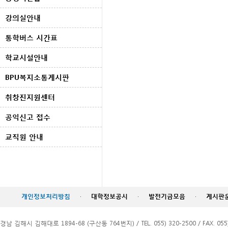
강의실안내
통학버스 시간표
학교시설안내
BPU복지소통게시판
취창진지원센터
공익신고 접수
교직원 안내
개인정보처리방침
·
대학정보공시
·
발전기금모음
·
게시판
경남 김해시 김해대로 1894-68 (구산동 764번지) / TEL. 055) 320-2500 / FAX. 055)