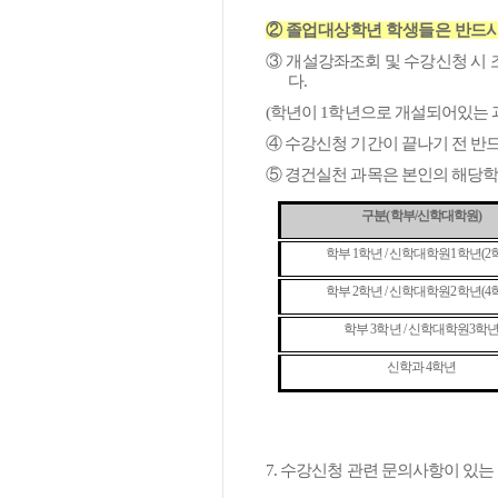
②
졸업대상학년 학생들은 반드시
③
개설강좌조회 및 수강신청 시 
다
.
(
학년이
1
학년으로 개설되어있는
④
수강신청 기간이 끝나기 전 반
⑤
경건실천 과목은 본인의 해당학
구분
(
학부
/
신학대학원
)
학부
1
학년
/
신학대학원
1
학년
(2
학부
2
학년
/
신학대학원
2
학년
(4
학부
3
학년
/
신학대학원
3
학
신학과
4
학년
7.
수강신청 관련 문의사항이 있는