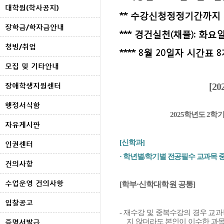
대학원(학사공지)
** 수강신청정정기간
까지
장학금/학자금안내
*** 경건실천(채플): 화요
청빙/취업
**** 8월 20일자 시간표 
모집 및 기타안내
장애학생지원센터
[20
행정서식함
2025
학년도
2
학기
자유게시판
[
신학과
]
인권센터
·
학년별
/
학기별 전공필수 교과목 
건의사항
수업운영 건의사항
[
학부
·
신학대학원 공통
]
입찰공고
-
재수강 및 중복수강의 경우 교과
증명서발급
지 않더라도 본인이 이수한 과