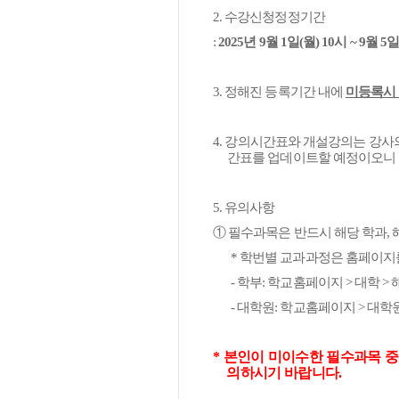
2.
수강신청정정기간
:
2025
년
9
월
1
일
(
월
) 10
시
~ 9
월
5
3.
정해진 등록기간 내에
미등록시
4.
강의시간표와 개설강의는 강사의
간표를 업데이트할 예정이오니
5.
유의사항
①
필수과목은 반드시 해당 학과
,
*
학번별 교과과정은 홈페이지
-
학부
:
학교홈페이지
>
대학
>
-
대학원
:
학교홈페이지
>
대학
*
본인이 미이수한 필수과목 중
의하시기 바랍니다
.