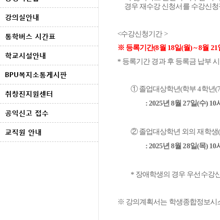
경우 재수강 신청서를 수강신청
강의실안내
<
수강신청기간
>
통학버스 시간표
※
등록기간
(8
월
18
일
(
월
) ~ 8
월
21
학교시설안내
*
등록기간 경과 후 등록금 납부 
BPU복지소통게시판
①
졸업대상학년
(
학부
4
학년
(
취창진지원센터
: 2025
년
8
월
27
일
(
수
) 10
공익신고 접수
교직원 안내
②
졸업대상학년 외의 재학생
(
: 2025
년
8
월
28
일
(
목
) 10
*
장애학생의 경우 우선수강
※
강의계획서는 학생종합정보시