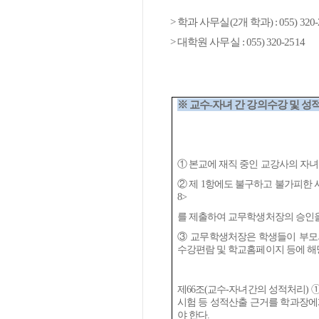
>
학과 사무실
(2
개 학과
) : 055) 320
>
대학원 사무실
: 055) 320-2514
※
교수
-
자녀 간 강의수강 및 성
①
본교에 재직 중인 교강사의 자
②
제
1
항에도 불구하고 불가피한 
8>
를 제출하여 교무학생처장의 승인
③
교무학생처장은 학생들이 부모
수강편람 및 학교홈페이지 등에 
제
66
조
(
교수
-
자녀간의 성적처리
)
시험 등 성적산출 근거를 학과장
야 한다
.