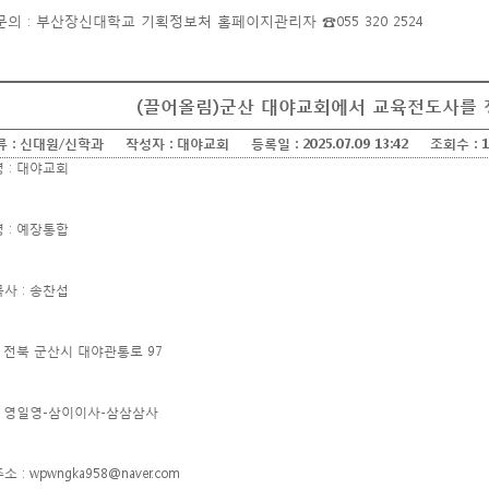
문의 : 부산장신대학교 기획정보처 홈페이지관리자 ☎055 320 2524
(끌어올림)군산 대야교회에서 교육전도사를
류 :
신대원/신학과
작성자 :
대야교회
등록일 :
2025.07.09 13:42
조회수 :
1
 : 대야교회
 : 예장통합
사 : 송찬섭
: 전북 군산시 대야관통로 97
 : 영일영-삼이이사-삼삼삼사
 : wpwngka958@naver.com