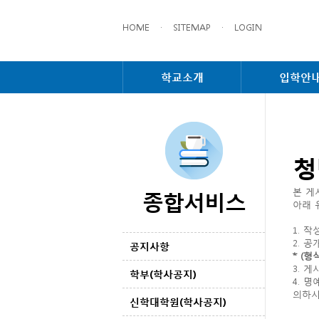
HOME
·
SITEMAP
·
LOGIN
학교소개
입학안
청
종합서비스
본 게
아래 
1. 
2. 
공지사항
* (형
3. 
학부(학사공지)
4. 
의하시
신학대학원(학사공지)