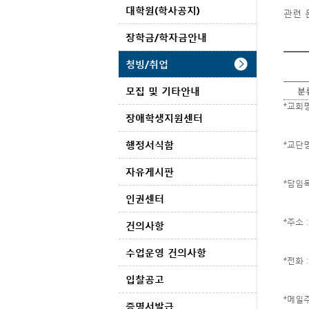
대학원(학사공지)
관련 
장학금/학자금안내
청빙/취업
모집 및 기타안내
분
*교회명
장애학생지원센터
행정서식함
*교단명
자유게시판
*담임목
인권센터
*주소 
건의사항
수업운영 건의사항
*전화
입찰공고
*메일주소
증명서발급