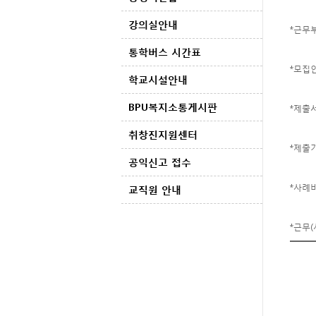
강의실안내
*근무
통학버스 시간표
*모집인
학교시설안내
BPU복지소통게시판
*제출
취창진지원센터
*제출
공익신고 접수
*사례비
교직원 안내
*근무(