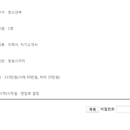
부서 : 청소년부
원 : 1명
서류 : 이력서. 자기소개서
기한 : 청빙시까지
 : 110만원(사례 90만원, 차비 20만원)
사역)시작일 : 면담후 결정
비밀번호:
목록