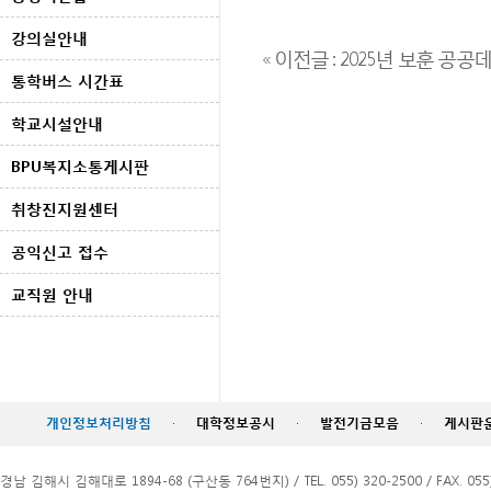
강의실안내
« 이전글 : 2025년 보훈 
통학버스 시간표
학교시설안내
BPU복지소통게시판
취창진지원센터
공익신고 접수
교직원 안내
개인정보처리방침
·
대학정보공시
·
발전기금모음
·
게시판
경남 김해시 김해대로 1894-68 (구산동 764번지) / TEL. 055) 320-2500 / FAX. 055)