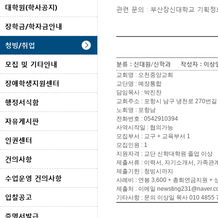
대학원(학사공지)
관련 문의 : 부산장신대학교 기획정보처
장학금/학자금안내
청빙/취업
모집 및 기타안내
분류 :
신대원/신학과
작성자 :
이상
교회명 : 오천중앙교회
장애학생지원센터
교단명 : 예장통합
담임목사 : 박진찬
행정서식함
교회주소 : 포항시 남구 냉천로 270번길 
노회명 : 포항남
전화번호 : 0542910394
자유게시판
사역시작일 : 협의가능
모집부서 : 교구 + 교육부서 1
인권센터
모집인원 : 1
지원자격 : 교단 신학대학원 졸업 이상
건의사항
제출서류 : 이력서, 자기소개서, 가족
제출기한 : 청빙시까지
수업운영 건의사항
사례비 : 연봉 3,600 + 총회연금지원 +
제출처 : 이메일 newsting231@naver.c
입찰공고
기타사항 : 문의 이상일 목사 010 4855 
증명서발급