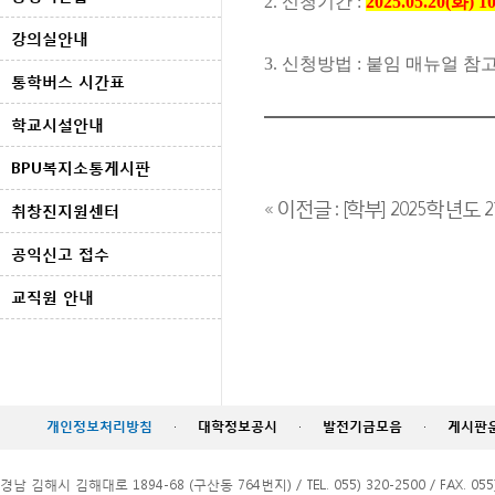
2. 신청기간 :
2025.05.20(화) 
[출처]
2025학년도 국가근로 하계방학
강의실안내
3. 신청방법 : 붙임 매뉴얼 참
통학버스 시간표
학교시설안내
BPU복지소통게시판
« 이전글 : [학부] 2025학년도 2
취창진지원센터
공익신고 접수
교직원 안내
개인정보처리방침
·
대학정보공시
·
발전기금모음
·
게시판
경남 김해시 김해대로 1894-68 (구산동 764번지) / TEL. 055) 320-2500 / FAX. 055)