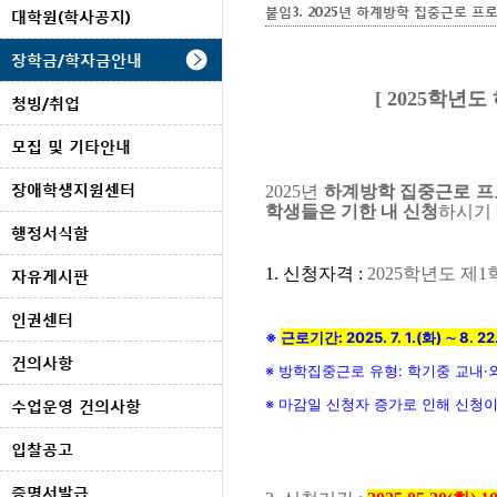
붙임3. 2025년 하계방학 집중근로 프
대학원(학사공지)
장학금/학자금안내
[ 2025학년
청빙/취업
모집 및 기타안내
장애학생지원센터
2025년
하계방학 집중근로 프
학생들은 기한 내 신청
하시기
행정서식함
1. 신청
자격 :
2025학년도 제
자유게시판
인권센터
※
근로기간: 2025. 7. 1.(화) ∼ 8. 22
건의사항
※ 방학집중근로 유형: 학기중 교내·
※ 마감일 신청자 증가로 인해 신청이
수업운영 건의사항
입찰공고
증명서발급