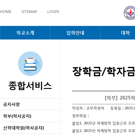
HOME
·
SITEMAP
·
LOGIN
학교소개
입학안내
대학
장학금/학자
종합서비스
[학부] 20
공지사항
작성자 :
교무학생처
등록일 :
2025.
학부(학사공지)
첨부파일 :
붙임1. 2025년 하계방학 집중근로 프
신학대학원(학사공지)
붙임2. 2025년 하계방학 집중근로 프