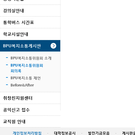
강의실안내
통학버스 시간표
학교시설안내
BPU복지소통게시판
BPU복지소통위원회 소개
BPU복지소통위원회
회의록
BPU복지소통 제언
Before&After
취창진지원센터
공익신고 접수
교직원 안내
개인정보처리방침
·
대학정보공시
·
발전기금모음
·
게시판