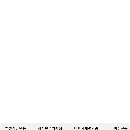
발전기금모음
·
게시판운영지침
·
대학자체평가공고
·
예결산공