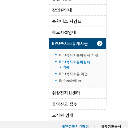
강의실안내
통학버스 시간표
학교시설안내
BPU복지소통게시판
BPU복지소통위원회 소개
BPU복지소통위원회
회의록
BPU복지소통 제언
Before&After
취창진지원센터
공익신고 접수
교직원 안내
개인정보처리방침
·
대학정보공시
·