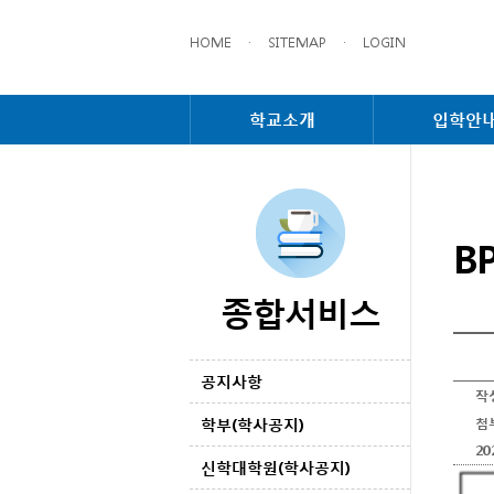
HOME
·
SITEMAP
·
LOGIN
학교소개
입학안
B
종합서비스
공지사항
작
학부(학사공지)
첨
2
신학대학원(학사공지)