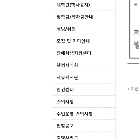
대학원(학사공지)
장학금/학자금안내
청빙/취업
모집 및 기타안내
장애학생지원센터
행정서식함
자유게시판
« 이전
인권센터
건의사항
수업운영 건의사항
입찰공고
증명서발급