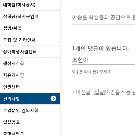
대학원(학사공지)
장학금/학자금안내
야송홀 학생들의 공간으로 돌
청빙/취업
모집 및 기타안내
1
개의 댓글이 있습니다.
장애학생지원센터
조현아
행정서식함
야송홀 다시 돌려주세요...
자유게시판
인권센터
« 이전글 : [답글]야송홀 사용
건의사항
수업운영 건의사항
입찰공고
증명서발급