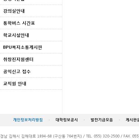
강의실안내
통학버스 시간표
학교시설안내
BPU복지소통게시판
취창진지원센터
공익신고 접수
교직원 안내
개인정보처리방침
·
대학정보공시
·
발전기금모음
·
게시판
경남 김해시 김해대로 1894-68 (구산동 764번지) / TEL. 055) 320-2500 / FAX. 055)