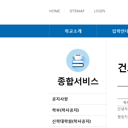
HOME
·
SITEMAP
·
LOGIN
학교소개
입학안
건
종합서비스
공지사항
작
안녕하
학부(학사공지)
행정지
신학대학원(학사공지)