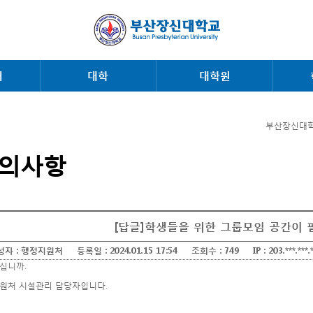
내
대학
대학원
부산장신대학
의사항
[답글]학생들을 위한 그룹모임 공간이 
성자 :
행정지원처
등록일 :
2024.01.15 17:54
조회수 :
749
IP :
203.***.***.
십니까.
원처 시설관리 담당자입니다.