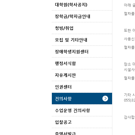
대학원(학사공지)
아래 
절차를
장학금/학자금안내
청빙/취업
또한 
사용신
모집 및 기타안내
절차를
장애학생지원센터
행정서식함
장소 
시설사
자유게시판
절차를
인권센터
기타 
건의사항
055)
수업운영 건의사항
감사합
입찰공고
증명서발급