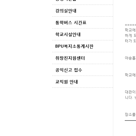
강의실안내
통학버스 시간표
====
학교에
학교시설안내
하게 
터가 
BPU복지소통게시판
취창진지원센터
야송홀
공익신고 접수
학교에
교직원 안내
대관이
니다. 
장소를