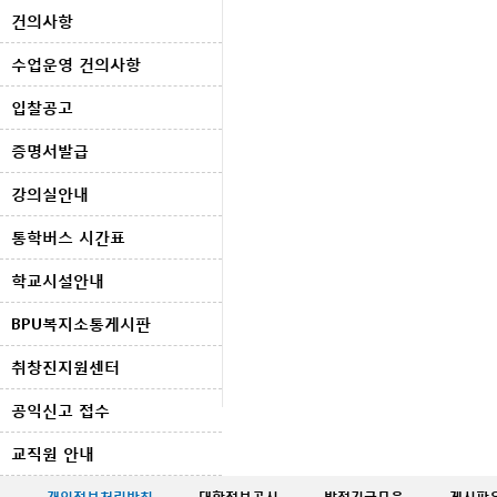
건의사항
수업운영 건의사항
입찰공고
증명서발급
강의실안내
통학버스 시간표
학교시설안내
BPU복지소통게시판
취창진지원센터
공익신고 접수
교직원 안내
개인정보처리방침
·
대학정보공시
·
발전기금모음
·
게시판