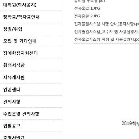
강의실 부착용.pdf
대학원(학사공지)
전자출결 1.JPG
전자출결 2.JPG
장학금/학자금안내
전자출결시스템 시행 안내(공지사항).p
청빙/취업
전자출결시스템_교수자 앱 사용설명서.p
전자출결시스템_학생 앱 사용설명서.pd
모집 및 기타안내
장애학생지원센터
행정서식함
자유게시판
인권센터
건의사항
수업운영 건의사항
입찰공고
증명서발급