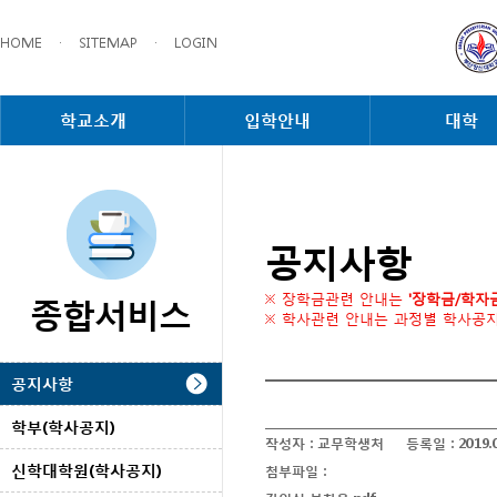
HOME
·
SITEMAP
·
LOGIN
학교소개
입학안내
대학
공지사항
종합서비스
※ 장학금관련 안내는
'장학금/학자
※ 학사관련 안내는 과정별 학사공
공지사항
학부(학사공지)
작성자 :
교무학생처
등록일 :
2019.
신학대학원(학사공지)
첨부파일 :