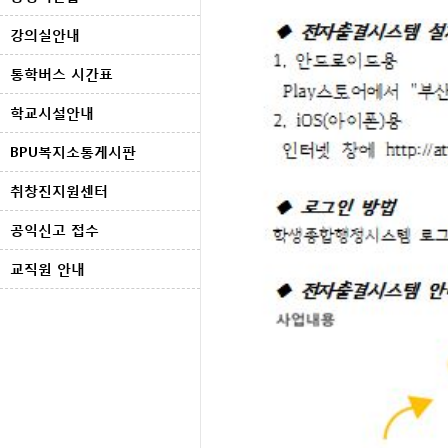
강의실안내
통학버스 시간표
학교시설안내
BPU복지소통게시판
취창진지원센터
공익신고 접수
교직원 안내